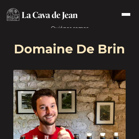
Quiénes somos
Nuestros productores
Domaine De Brin
Contáctanos